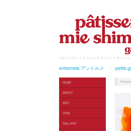
パティスリー ミエ シマムラ ギャラリー & カフェ
entremets アントルメ
petit
Browse
HOME
ABOUT
INFO
ITEM
GALLERY