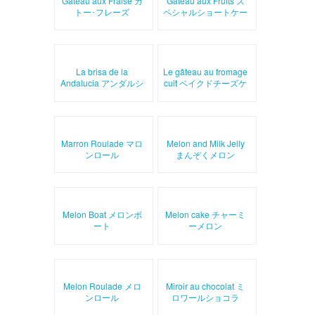
Gâteau aux Fraise ガ
Gâteau aux Fruits ス
トー･フレーズ
ペシャルショートケー
キ
La brisa de la
Le gâteau au fromage
Andalucia アンダルシ
cuit ベイクドチーズケ
アの風
ーキ
Marron Roulade マロ
Melon and Milk Jelly
ンロール
まんぞくメロン
Melon Boat メロンボ
Melon cake チャーミ
ート
ーメロン
Melon Roulade メロ
Miroir au chocolat ミ
ンロール
ロワールショコラ