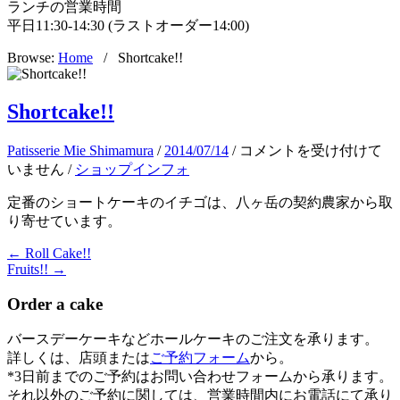
ランチの営業時間
平日11:30-14:30 (ラストオーダー14:00)
Browse:
Home
/
Shortcake!!
Shortcake!!
Shortcake!!
Patisserie Mie Shimamura
/
2014/07/14
/
コメントを受け付けて
は
いません
/
ショップインフォ
定番のショートケーキのイチゴは、八ヶ岳の契約農家から取
り寄せています。
← Roll Cake!!
Fruits!! →
Order a cake
バースデーケーキなどホールケーキのご注文を承ります。
詳しくは、店頭または
ご予約フォーム
から。
*3日前までのご予約はお問い合わせフォームから承ります。
それ以外のご予約に関しては、営業時間内にお電話にて承り