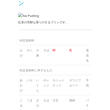
ン
紅茶の芳醇な香りのするプリンです。
特定原材料
え
かに
小
そば
卵
乳
落
び
麦
花
生
特定原材料に準ずるもの
あ
いか
い
オレ
カシュー
キウイフ
牛
わ
く
ンジ
ナッツ
ルーツ
肉
び
ら
く
ごま
さ
さば
大豆
鶏肉
バ
る
け
ナ