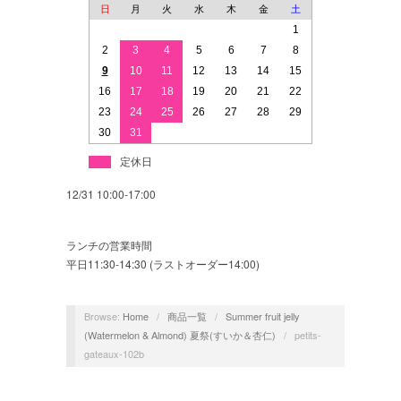
日
月
火
水
木
金
土
1
2
3
4
5
6
7
8
9
10
11
12
13
14
15
16
17
18
19
20
21
22
23
24
25
26
27
28
29
30
31
定休日
12/31 10:00-17:00
ランチの営業時間
平日11:30-14:30 (ラストオーダー14:00)
Browse:
Home
/
商品一覧
/
Summer fruit jelly
(Watermelon & Almond) 夏祭(すいか＆杏仁)
/
petits-
gateaux-102b