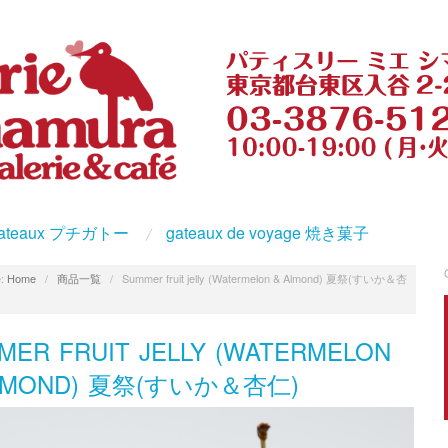
s gateaux プチガトー
gateaux de voyage 焼き菓子
:
Home
/
商品一覧
/
Summer fruit jelly (Watermelon & Almond) 夏祭(すいか＆杏
MER FRUIT JELLY (WATERMELON
LMOND) 夏祭(すいか＆杏仁)