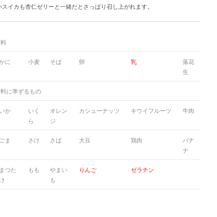
いスイカも杏仁ゼリーと一緒だとさっぱり召し上がれます。
材料
かに
小麦
そば
卵
乳
落花
生
材料に準ずるもの
いか
いく
オレン
カシューナッツ
キウイフルーツ
牛肉
ら
ジ
ごま
さけ
さば
大豆
鶏肉
バナ
ナ
まつた
もも
やまい
りんご
ゼラチン
け
も