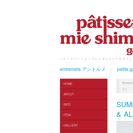
パティスリー ミエ シマムラ ギャラリー & カフェ
entremets アントルメ
petit
Browse
HOME
仁)
ABOUT
SUM
INFO
& A
ITEM
GALLERY