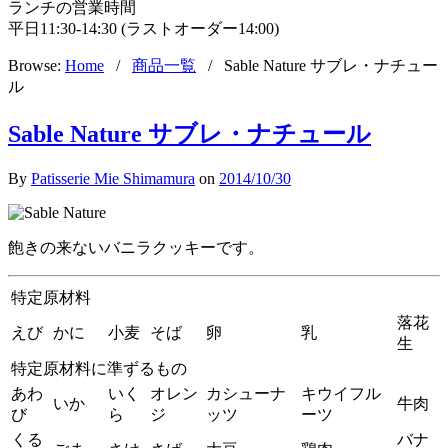
ランチの営業時間
平日11:30-14:30 (ラストオーダー14:00)
Browse:
Home
/
商品一覧
/
Sable Nature サブレ・ナチュー
ル
Sable Nature サブレ・ナチュール
By
Patisserie Mie Shimamura
on
2014/10/30
飽きの来ないバニラクッキーです。
特定原材料
落花
えび
かに
小麦
そば
卵
乳
生
特定原材料に準ずるもの
あわ
いく
オレン
カシューナ
キウイフル
いか
牛肉
び
ら
ジ
ッツ
ーツ
くる
バナ