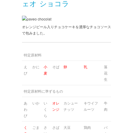
ェオ ショコラ
オレンジピール入りチョコケーキを濃厚なチョコソース
で包みました。
特定原材料
え
かに
小
そば
卵
乳
落
び
麦
花
生
特定原材料に準ずるもの
あ
いか
い
オレ
カシュー
キウイフ
牛
わ
く
ンジ
ナッツ
ルーツ
肉
び
ら
く
ごま
さ
さば
大豆
鶏肉
バ