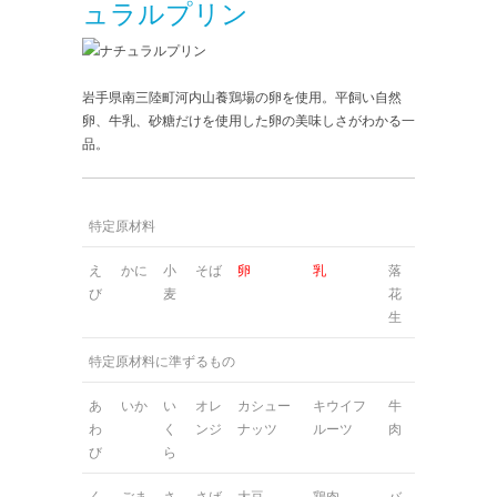
ュラルプリン
岩手県南三陸町河内山養鶏場の卵を使用。平飼い自然
卵、牛乳、砂糖だけを使用した卵の美味しさがわかる一
品。
特定原材料
え
かに
小
そば
卵
乳
落
び
麦
花
生
特定原材料に準ずるもの
あ
いか
い
オレ
カシュー
キウイフ
牛
わ
く
ンジ
ナッツ
ルーツ
肉
び
ら
く
ごま
さ
さば
大豆
鶏肉
バ