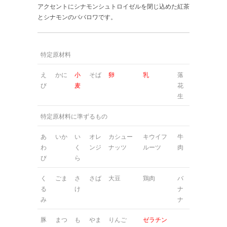
アクセントにシナモンシュトロイゼルを閉じ込めた紅茶
とシナモンのババロワです。
特定原材料
え
かに
小
そば
卵
乳
落
び
麦
花
生
特定原材料に準ずるもの
あ
いか
い
オレ
カシュー
キウイフ
牛
わ
く
ンジ
ナッツ
ルーツ
肉
び
ら
く
ごま
さ
さば
大豆
鶏肉
バ
る
け
ナ
み
ナ
豚
まつ
も
やま
りんご
ゼラチン