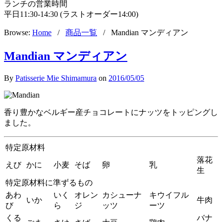
ランチの営業時間
平日11:30-14:30 (ラストオーダー14:00)
Browse:
Home
/
商品一覧
/
Mandian マンディアン
Mandian マンディアン
By
Patisserie Mie Shimamura
on
2016/05/05
香り豊かなベルギー産チョコレートにナッツをトッピングし
ました。
特定原材料
落花
えび
かに
小麦
そば
卵
乳
生
特定原材料に準ずるもの
あわ
いく
オレン
カシューナ
キウイフル
いか
牛肉
び
ら
ジ
ッツ
ーツ
くる
バナ