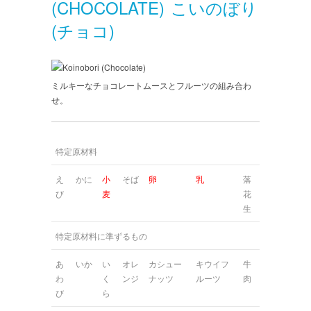
(CHOCOLATE) こいのぼり
(チョコ)
ミルキーなチョコレートムースとフルーツの組み合わ
せ。
特定原材料
え
かに
小
そば
卵
乳
落
び
麦
花
生
特定原材料に準ずるもの
あ
いか
い
オレ
カシュー
キウイフ
牛
わ
く
ンジ
ナッツ
ルーツ
肉
び
ら