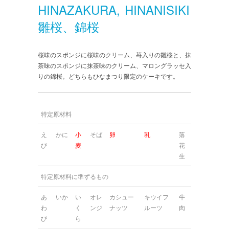
HINAZAKURA, HINANISIKI
雛桜、錦桜
桜味のスポンジに桜味のクリーム、苺入りの雛桜と、抹
茶味のスポンジに抹茶味のクリーム、マロングラッセ入
りの錦桜。どちらもひなまつり限定のケーキです。
特定原材料
え
かに
小
そば
卵
乳
落
び
麦
花
生
特定原材料に準ずるもの
あ
いか
い
オレ
カシュー
キウイフ
牛
わ
く
ンジ
ナッツ
ルーツ
肉
び
ら