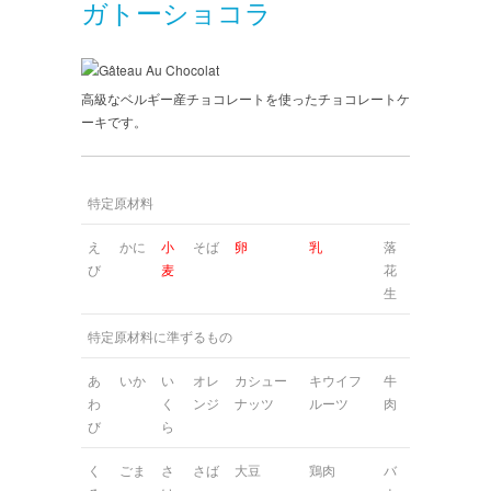
ガトーショコラ
高級なベルギー産チョコレートを使ったチョコレートケ
ーキです。
特定原材料
え
かに
小
そば
卵
乳
落
び
麦
花
生
特定原材料に準ずるもの
あ
いか
い
オレ
カシュー
キウイフ
牛
わ
く
ンジ
ナッツ
ルーツ
肉
び
ら
く
ごま
さ
さば
大豆
鶏肉
バ