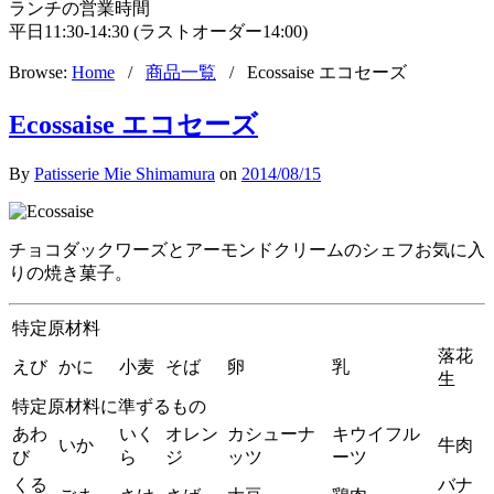
ランチの営業時間
平日11:30-14:30 (ラストオーダー14:00)
Browse:
Home
/
商品一覧
/
Ecossaise エコセーズ
Ecossaise エコセーズ
By
Patisserie Mie Shimamura
on
2014/08/15
チョコダックワーズとアーモンドクリームのシェフお気に入
りの焼き菓子。
特定原材料
落花
えび
かに
小麦
そば
卵
乳
生
特定原材料に準ずるもの
あわ
いく
オレン
カシューナ
キウイフル
いか
牛肉
び
ら
ジ
ッツ
ーツ
くる
バナ