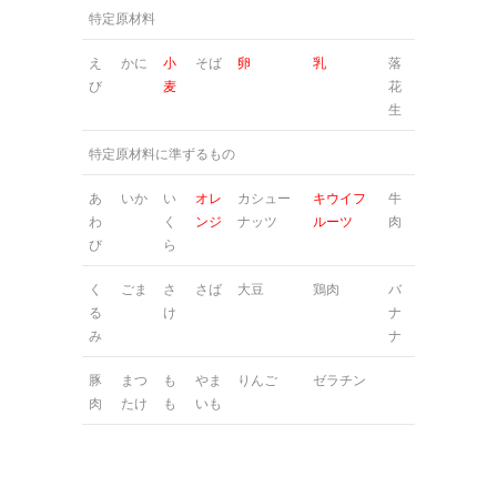
特定原材料
え
かに
小
そば
卵
乳
落
び
麦
花
生
特定原材料に準ずるもの
あ
いか
い
オレ
カシュー
キウイフ
牛
わ
く
ンジ
ナッツ
ルーツ
肉
び
ら
く
ごま
さ
さば
大豆
鶏肉
バ
る
け
ナ
み
ナ
豚
まつ
も
やま
りんご
ゼラチン
肉
たけ
も
いも