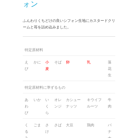
ォン
ふんわりくちどけの良いシフォン生地にカスタードクリ
ームと苺を詰め込みました。
特定原材料
え
かに
小
そば
卵
乳
落
び
麦
花
生
特定原材料に準ずるもの
あ
いか
い
オレ
カシュー
キウイフ
牛
わ
く
ンジ
ナッツ
ルーツ
肉
び
ら
く
ごま
さ
さば
大豆
鶏肉
バ
る
け
ナ
み
ナ