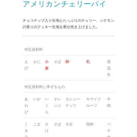
アメリカンチェリーパイ
チョコチップ入り生地とたっぷりのチェリー、シナモン
の香りのクッキー生地を乗せ焼き上げました。
特定原材料
え
かに
小
そば
卵
乳
落
び
麦
花
生
特定原材料に準ずるもの
あ
いか
い
オレ
カシュー
キウイフ
牛
わ
く
ンジ
ナッツ
ルーツ
肉
び
ら
く
ごま
さ
さば
大豆
鶏肉
バ
る
け
ナ
み
ナ