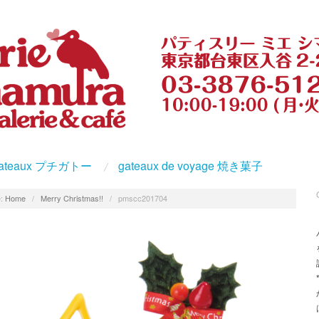
s gateaux プチガトー
gateaux de voyage 焼き菓子
:
Home
/
Merry Christmas!!
/
pmscc201704