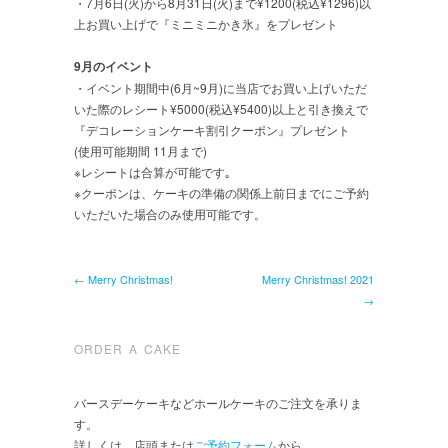
・7月6日(火)から8月31日(火)まで¥1200(税込¥1296)以
上お買い上げで『ミニミニかき氷』をプレゼント
9月のイベント
・イベント期間中(6月~9月)に当店でお買い上げいただ
いた際のレシート¥5000(税込¥5400)以上と引き換えで
『デコレーションケーキ割引クーポン』プレゼント
(使用可能期間 11月まで)
※レシートは合算が可能です｡
※クーポンは、ケーキの準備の関係上前日までにご予約
いただいた場合のみ使用可能です。
← Merry Christmas!
Merry Christmas! 2021
→
ORDER A CAKE
バースデーケーキなどホールケーキのご注文を承りま
す。
詳しくは、店頭または
ご予約フォーム
から。