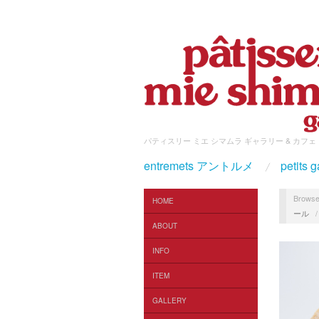
パティスリー ミエ シマムラ ギャラリー & カフェ
entremets アントルメ
petit
Browse
HOME
ール
ABOUT
INFO
ITEM
GALLERY