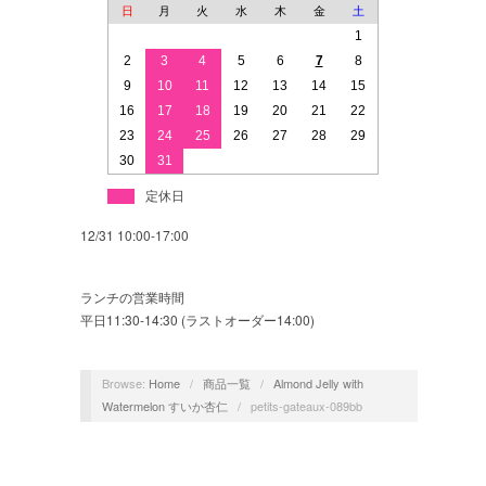
日
月
火
水
木
金
土
1
2
3
4
5
6
7
8
9
10
11
12
13
14
15
16
17
18
19
20
21
22
23
24
25
26
27
28
29
30
31
定休日
12/31 10:00-17:00
ランチの営業時間
平日11:30-14:30 (ラストオーダー14:00)
Browse:
Home
/
商品一覧
/
Almond Jelly with
Watermelon すいか杏仁
/
petits-gateaux-089bb