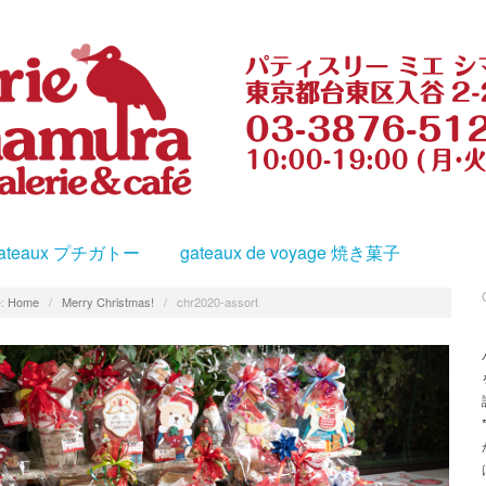
s gateaux プチガトー
gateaux de voyage 焼き菓子
:
Home
/
Merry Christmas!
/
chr2020-assort