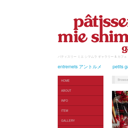
パティスリー ミエ シマムラ ギャラリー & カフェ
entremets アントルメ
petit
Browse
HOME
ABOUT
INFO
ITEM
GALLERY