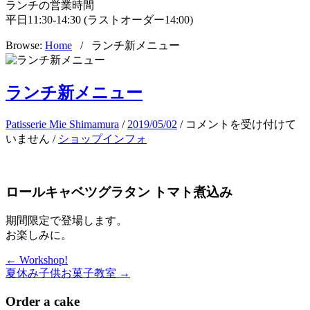
ランチの営業時間
平日11:30-14:30 (ラストオーダー14:00)
Browse:
Home
/
ランチ新メニュー
ランチ新メニュー
ラ
Patisserie Mie Shimamura
/
2019/05/02
/
コメントを受け付けて
ン
いません
/
ショップインフォ
チ
新
メ
ロールキャベツグラタン トマト煮込み
ニ
ュ
期間限定で登場します。
ー
お楽しみに。
は
← Workshop!
夏休み子供お菓子教室 →
Order a cake